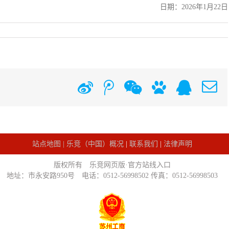
日期：2026年1月22日
新
腾
微
百
QQ
E
浪
讯
信
度
微
微
空
博
博
间
站点地图 |
乐竞（中国）概况
|
联系我们
|
法律声明
版权所有 乐竞网页版·官方站线入口
地址：市永安路950号 电话：0512-56998502 传真：0512-56998503