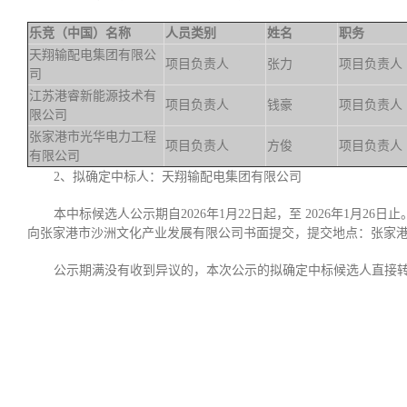
乐竞（中国）名称
人员类别
姓名
职务
天翔输配电集团有限公
项目负责人
张力
项目负责人
司
江苏港睿新能源技术有
项目负责人
钱豪
项目负责人
限公司
张家港市光华电力工程
项目负责人
方俊
项目负责人
有限公司
2、拟确定中标人：天翔输配电集团有限公司
本中标候选人公示期自2026年1月22日起，至 2026年1月
向张家港市沙洲文化产业发展有限公司书面提交，提交地点：张家港
公示期满没有收到异议的，本次公示的拟确定中标候选人直接