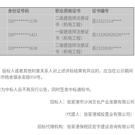
身份证号码
职业资格证书
证书编号
二级建造师注册证
320*******1139
苏23221214****
书（机电工程）
一级建造师注册证
320*******1421
苏132202020220****
书（机电工程）
二级建造师注册证
320*******3638
苏23218181****
书（机电工程）
26日止。投标人或者其他利害关系人对上述评标结果有异议的，应当在公示期间
市杨舍镇永安路950号。
转为中标人且不再另行公告，同时签发中标通知书。
招标人：张家港市沙洲文化产业发展有限公司
（代建人：张家港城投置业有限公司）
招标代理机构：张家港保税区宏宇建设咨询有限公司