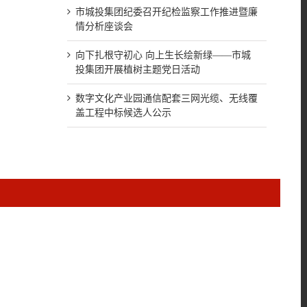
市城投集团纪委召开纪检监察工作推进暨廉
情分析座谈会
向下扎根守初心 向上生长绘新绿——市城
投集团开展植树主题党日活动
数字文化产业园通信配套三网光缆、无线覆
mail
盖工程中标候选人公示