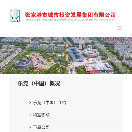
乐竞（中国）概况
乐竞（中国）介绍
科室职能
下属公司